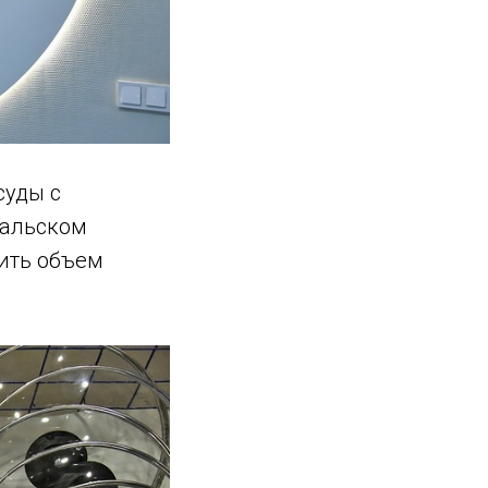
суды с
ральском
тить объем