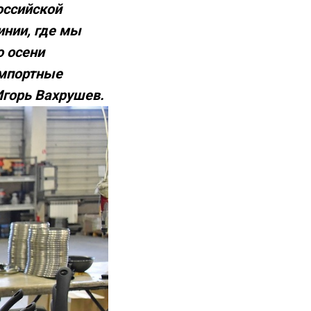
оссийской
инии, где мы
о осени
импортные
Игорь Вахрушев.