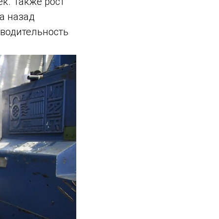
ек. Также рост
а назад
зводительность