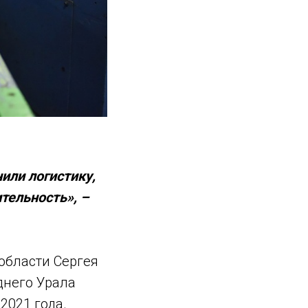
или логистику,
тельность», –
области Сергея
днего Урала
2021 года.