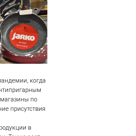
 пандемии, когда
 антипригарным
 магазины по
ние присутствия
продукции в