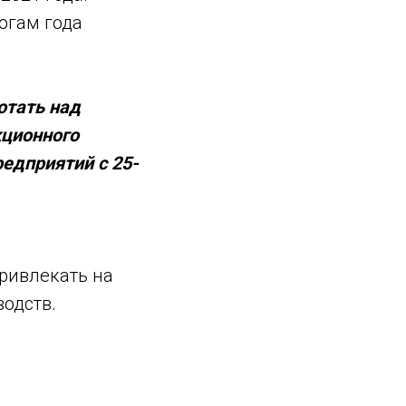
огам года
отать над
кционного
редприятий с 25-
ривлекать на
одств.