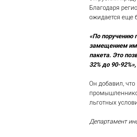
Благодаря реги
ожидается еще 
«По поручению 
замещением импо
пакета. Это поз
32% до 90-92%»,
Он добавил, чт
промышленников
льготных услов
Департамент ин